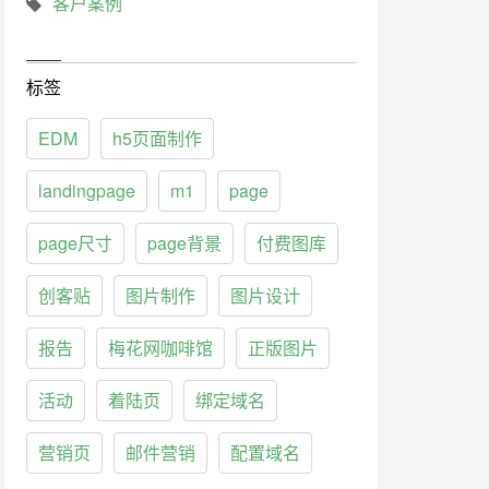
客户案例
标签
EDM
h5页面制作
landingpage
m1
page
page尺寸
page背景
付费图库
创客贴
图片制作
图片设计
报告
梅花网咖啡馆
正版图片
活动
着陆页
绑定域名
营销页
邮件营销
配置域名