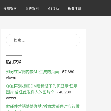
使用指南
客户案例
M1活动
免费注册
热门文章
如何在官网内嵌M1生成的页面
- 57,689
views
QQ邮箱收到EDM后标题下为何显示“显示
图片 信任此发件人的图片“？
- 43,230
views
做邮件营销处处碰壁?教你发邮件时应该做